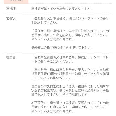
車検証
車検証が残っている場合に必要となります。
委任状
「登録番号又は車台番号」欄にナンバープレートの番号
を記入して下さい。
「委任者」欄に車検証上（車検証に記載されている）の
使用者の氏名、住所を記入し、認印を押印して下さい。
※シャチハタは使用不可です。
欄外右上の捨印欄に捨印を押印して下さい。
理由書
「自動車登録番号又は車両番号」欄には、ナンバープレ
ートの番号をご記入ください。
「車台番号」欄には車台番号をご記入ください。自動車
損害賠償責任保険の証明書や自動車リサイクル券を確認
してご記入をお願い致します。
理由書の中央付近にある「遺失・盗難等にあった場所や
状況及び捜索内容」欄に紛失した経緯と紛失判明日を鉛
筆で記入して下さい。当所で清書します。
右下箇所に、車検証上（車検証に記載されている）の使
用者の氏名、住所を記入し、認印を押印して下さい。
※シャチハタは使用不可です。